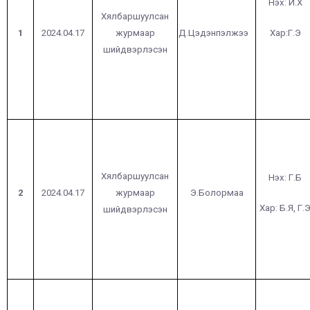
Нэх: И.Х
Хялбаршуулсан
1
2024.04.17
журмаар
Д.Цэдэнпэлжээ
Хар:Г.Э
шийдвэрлэсэн
Хялбаршуулсан
Нэх: Г.Б
2
2024.04.17
журмаар
Э.Болормаа
Хар: Б.Я, Г.
шийдвэрлэсэн