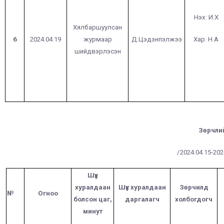
Нэх: И.Х
Хялбаршуулсан
6
2024.04.19
журмаар
Д.Цэдэнпэлжээ
Хар: Н.А
шийдвэрлэсэн
Зөрчлий
/2024.04.15-2024
Шүүх
хуралдаан
Шүүх хуралдаан
Зөрчилд
№
Огноо
болсон цаг,
даргалагч
холбогдогч
минут