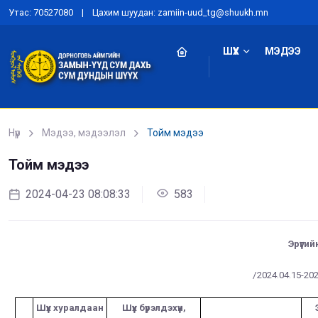
Утас: 70527080 | Цахим шуудан: zamiin-uud_tg@shuukh.mn
ШҮҮХ
МЭДЭЭ
Нүүр
Мэдээ, мэдээлэл
Тойм мэдээ
Тойм мэдээ
2024-04-23 08:08:33
583
Эрүүгий
/2024.04.15-2024
Шүүх хуралдаан
Шүүх бүрэлдэхүүн,