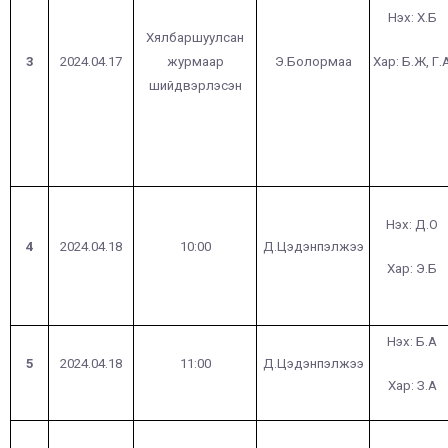
Нэх: Х.Б
Хялбаршуулсан
3
2024.04.17
журмаар
Э.Болормаа
Хар: Б.Ж, Г.
шийдвэрлэсэн
Нэх: Д.О
4
2024.04.18
10:00
Д.Цэдэнпэлжээ
Хар: Э.Б
Нэх: Б.А
5
2024.04.18
11:00
Д.Цэдэнпэлжээ
Хар: З.А