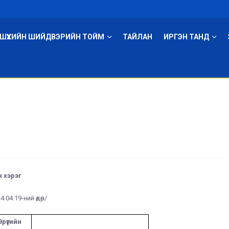
ШҮҮХИЙН ШИЙДВЭРИЙН ТОЙМ
ТАЙЛАН
ИРГЭН ТАНД
н хэрэг
.04.19-ний өдөр/
Эрүүгийн