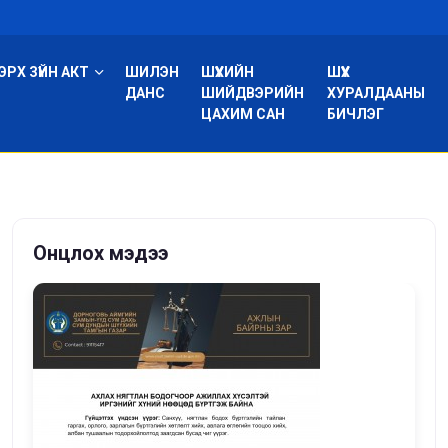
ЭРХ ЗҮЙН АКТ
ШИЛЭН
ШҮҮХИЙН
ШҮҮХ
ДАНС
ШИЙДВЭРИЙН
ХУРАЛДААНЫ
ЦАХИМ САН
БИЧЛЭГ
Онцлох мэдээ