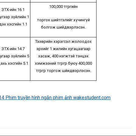
100,000 төгрөгийн
ЗТХ-ийн 16.1
үгээр зүйлийн 1
торгох шийтгэлийг хүчингүй
дэх хэсгийн 1.1
болгож шийдвэрлэсэн.
Тээврийн хэрэгсэл жолоодох
ЗТХ-ийн 14.7
эрхийг 1 жилийн хугацаагаар
угаар зүйлийн 5
хасаж, 400 нэгжтэй тэнцэх
ахь хэсгийн 5.1
хэмжээний төгрөгөөр буюу 400,000
төгрөгөөр торгож шйидвэрлэсэн.
14 Phim truyền hình ngắn phim ảnh wakestudent.com