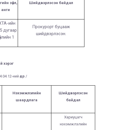
гийн зүйл,
Шийдвэрлэсэн байдал
анги
ХТА-ийн
Прокурорт буцааж
.5 дугаар
шийдвэрлэсэн.
үйлийн 1
“Шүүх эрх мэдлийн хөгжлийн бодлого”-ын
төсөлд санал авах хэлэлцүүлэг зохион
байгууллаа
й хэрэг
2023-06-15 00:00:00
979
.04.12-ний өдөр /
Нэхэмжлэлийн
Шийдвэрлэсэн
шаардлага
байдал
Хариуцагч
нэхэмжлэлийн