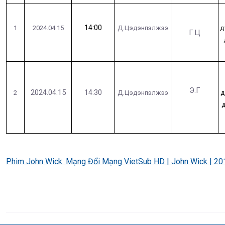
14
:00
1
2024.04.
15
Д.Цэдэнпэлжээ
д
Г.Ц
Э.Г
2024.04.15
14:30
2
Д.Цэдэнпэлжээ
д
д
Phim John Wick: Mạng Đổi Mạng VietSub HD | John Wick | 20