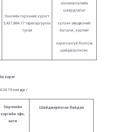
нэхэмжлэлийн
шаардлагыг
Зээлийн гэрээний үүрэгт
5,437,884.17 төгрөг гаргуулах
хүлээн зөвшөөрснийг
тухай
баталж, хэргийг
хэрэгсэхгүй болгож
шийдвэрлэсэн.
н хэрэг
.04.19-ний өдөр /
Зөрчлийн
Шийдвэрлэсэн байдал
хэргийн зүйл,
анги