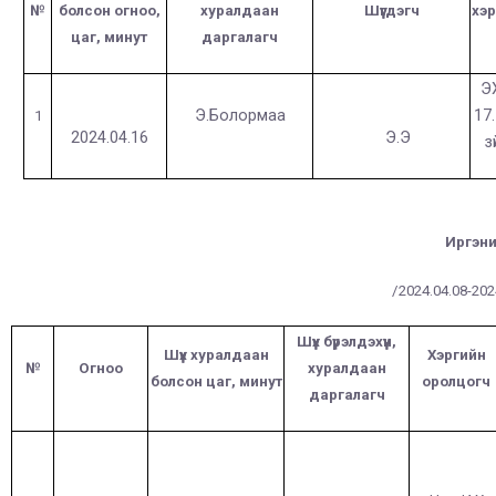
№
болсон огноо,
хуралдаан
Шүүгдэгч
хэр
цаг, минут
даргалагч
Э
Э.Болормаа
17
1
2024.04.16
Э.Э
з
Иргэни
/2024.04.08-2024
Шүүх бүрэлдэхүүн,
Шүүх хуралдаан
Хэргийн
№
Огноо
хуралдаан
болсон цаг, минут
оролцогч
даргалагч