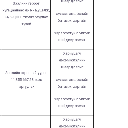
шаардлагыг
Зээлийн гэрээг
хугацаанаас нь өмнө цуцалж,
хүлээн зөвшөөрснийг
14,690,388 төгрөг гаргуулах
баталж, хэргийг
тухай
хэрэгсэхгүй болгож
шийдвэрлэсэн.
Хариуцагч
нэхэмжлэлийн
шаардлагыг
Зээлийн гэрээний үүрэг
11,355,667.28 төгрөг
хүлээн зөвшөөрснийг
Э
гаргуулах
баталж, хэргийг
хэрэгсэхгүй болгож
шийдвэрлэсэн.
Хариуцагч
нэхэмжлэлийн