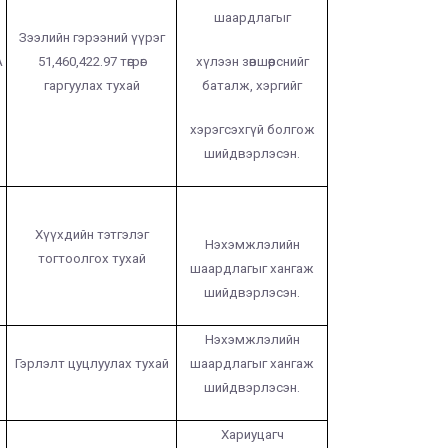
шаардлагыг
Зээлийн гэрээний үүрэг
А
51,460,422.97 төгрөг
хүлээн зөвшөөрснийг
гаргуулах тухай
баталж, хэргийг
хэрэгсэхгүй болгож
шийдвэрлэсэн.
Хүүхдийн тэтгэлэг
Нэхэмжлэлийн
тогтоолгох тухай
шаардлагыг хангаж
шийдвэрлэсэн.
Нэхэмжлэлийн
Гэрлэлт цуцлуулах тухай
шаардлагыг хангаж
шийдвэрлэсэн.
Хариуцагч