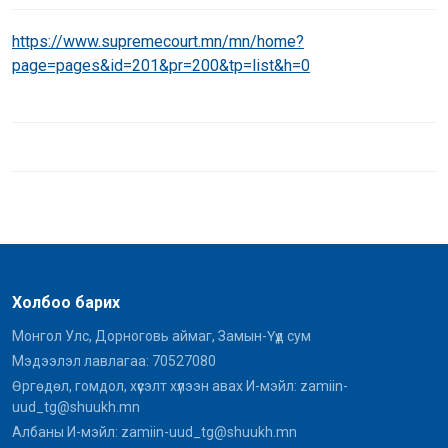
https://www.supremecourt.mn/mn/home?
page=pages&id=201&pr=200&tp=list&h=0
Холбоо барих
Монгол Улс, Дорноговь аймаг, Замын-Үүд сум
Мэдээлэл лавлагаа: 70527080
Өргөдөл, гомдол, хүсэлт хүлээн авах И-мэйл: zamiin-
uud_tg@shuukh.mn
Албаны И-мэйл: zamiin-uud_tg@shuukh.mn