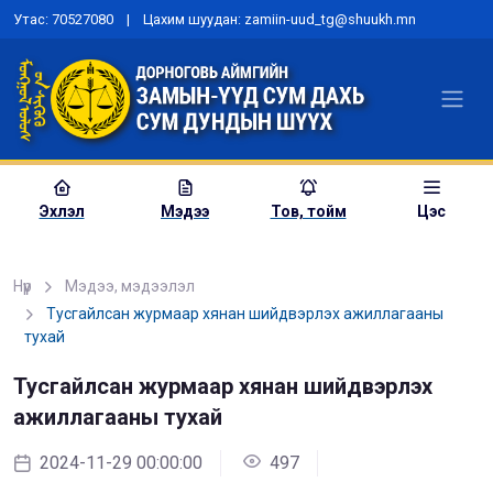
Утас: 70527080 | Цахим шуудан: zamiin-uud_tg@shuukh.mn
Эхлэл
Мэдээ
Тов, тойм
Цэс
Нүүр
Мэдээ, мэдээлэл
Тусгайлсан журмаар хянан шийдвэрлэх ажиллагааны
тухай
“Шүүх эрх мэдлийн хөгжлийн
бодлого”-ын төсөлд санал авах
Тусгайлсан журмаар хянан шийдвэрлэх
хэлэлцүүлэг зохион байгууллаа
ажиллагааны тухай
2023-06-15 00:00:00
979
2024-11-29 00:00:00
497