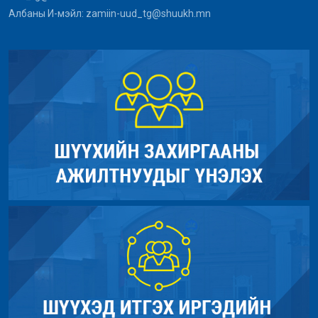
Албаны И-мэйл: zamiin-uud_tg@shuukh.mn