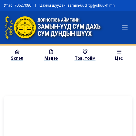
Утас: 70527080 | Цахим шуудан: zamiin-uud_tg@shuukh.mn
Эхлэл
Мэдээ
Тов, тойм
Цэс
Нүүр
Иргэний ХХША явцад гаргах зарим хүсэлтүүдийн загвар