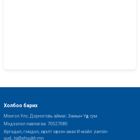
Холбоо барих
Монгол Улс, Дорноговь аймаг, Замын-Үүд сум
Мэдээлэл лавлагаа: 70527080
Өргөдөл, гомдол, хүсэлт хүлээн авах И-мэйл: zamiin-
uud_tg@shuukh.mn