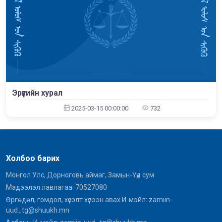
Эрүүгийн хурал
2025-03-15 00:00:00
732
Холбоо барих
Монгол Улс, Дорноговь аймаг, Замын-Үүд сум
Мэдээлэл лавлагаа: 70527080
Өргөдөл, гомдол, хүсэлт хүлээн авах И-мэйл: zamiin-
uud_tg@shuukh.mn