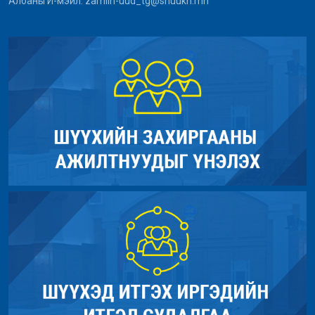
Албаны И-мэйл: zamiin-uud_tg@shuukh.mn