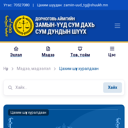
Утас: 70527080 | Цахим шуудан: zamiin-uud_tg@shuukh.mn
Эхлэл
Мэдээ
Тов, тойм
Цэс
Нүүр
Мэдээ, мэдээлэл
Цахим шүүх хуралдаан
Хайх
Цахим шүүх хуралдаан