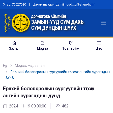
Утас: 70527080 | Цахим шуудан: zamiin-uud_tg@shuukh.mn
Эхлэл
Мэдээ
Тов, тойм
Цэс
Нүүр
Мэдээ, мэдээлэл
Ерөнхий боловсролын сургуулийн төгсөх ангийн сурагчдын
дунд
“Шүүх эрх мэдлийн хөгжлийн
бодлого”-ын төсөлд санал авах
Ерөнхий боловсролын сургуулийн төгсөх
хэлэлцүүлэг зохион байгууллаа
ангийн сурагчдын дунд
2023-06-15 00:00:00
979
2024-11-19 00:00:00
482