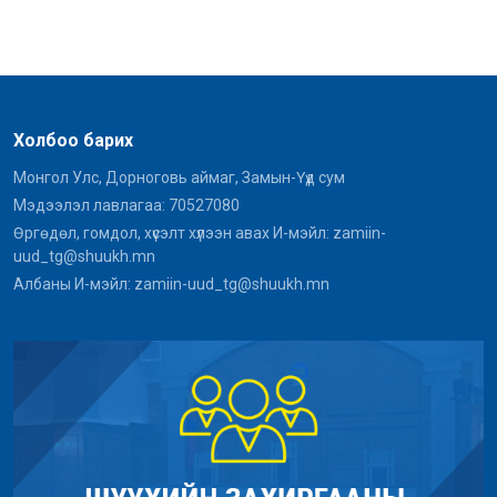
Холбоо барих
Монгол Улс, Дорноговь аймаг, Замын-Үүд сум
Мэдээлэл лавлагаа: 70527080
Өргөдөл, гомдол, хүсэлт хүлээн авах И-мэйл: zamiin-
uud_tg@shuukh.mn
Албаны И-мэйл: zamiin-uud_tg@shuukh.mn