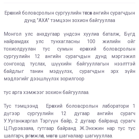
Ерөнхий боловсролын сургуулийн төгсөх ангийн сурагчдын
дунд "АХА" тэмцээн зохион байгууллаа
Монгол улс анхдугаар үндсэн хуулиа баталж, Бүгд
найрамдах улс тунхагласны 100 жилийн ойг
тохиолдуулан тус сумын ерөнхий боловсролын
сургуулийн 12 ангийн сурагчдын дунд мэргэжил
сонгоход туслах, шүүхийн байгууллагын нээлттэй
байдлыг танин мэдүүлэх, сурагчдын эрх зүйн
мэдлэгийг дээшлүүлэх зорилгоор
тус арга хэмжээг зохион байгууллаа.
Тус тэмцээнд Ерөнхий боловсролын лаборатори 1
дүгээр сургуулийн 12 дугаар ангийн сурагч
У.Ууганжаргал Тэргүүн байр, 2 дугаар байранд сурагч
Ц.Пүрэвзаяа, гутгаар байранд Ж.Энхжин нар тус тус
шалгарч, өргөмжлөл, мөнгөн шагналаар шагнууллаа.