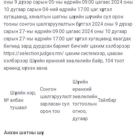
оны 9 дүгээр сарын 05-ны өдрийн 09.00 цагаас 2024 оны
10 дугаар сарын 04-ний өдрийн 17.00 цаг хүртэл
хугацаанд, хяналтын шатны шүүхийн шүүгчийн сул орон
тооны сонгон шалгаруулалтын бүртгэл 2024 оны 9 дүгээр
сарын 27-ны өдрийн 09.00 цагаас 2024 оны 10 дугаар
сарын 27-ны өдрийн 17.00 цаг хүртэл хугацаанд явагдах
бөгөөд зард дурдсан баримт бичгийг цахим хэлбэрээр
https://selection.judges.mn/ цахим системээр, цаасан
хэлбэрээр Шүүхийн ерөнхий зөвлөлийн байр, 104 тоот
өрөөнд хүлээн авна.
Шүүхийн
Сонгон
ерөнхий
Шүүхийн нэр,
шалгаруулалт
зөвлөлийн
№
албан
Тайлбар
зарласан сул
тогтоолын
тушаал
орон тоо
огноо,
дугаар
Анхан шатны шүүх