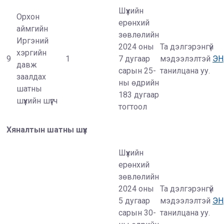
Шүүхийн
Орхон
ерөнхий
аймгийн
зөвлөлийн
Иргэний
2024 оны
Та дэлгэрэнгүй
хэргийн
9
1
7 дугаар
мэдээлэлтэй
Э
давж
сарын 25-
танилцана уу.
заалдах
ны өдрийн
шатны
183 дугаар
шүүхийн шүүгч
тогтоол
Хяналтын шатны шүүх
Шүүхийн
ерөнхий
зөвлөлийн
2024 оны
Та дэлгэрэнгүй
5 дугаар
мэдээлэлтэй
Э
сарын 30-
танилцана уу.