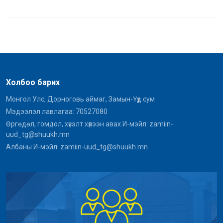
Холбоо барих
Монгол Улс, Дорноговь аймаг, Замын-Үүд сум
Мэдээлэл лавлагаа: 70527080
Өргөдөл, гомдол, хүсэлт хүлээн авах И-мэйл: zamiin-
uud_tg@shuukh.mn
Албаны И-мэйл: zamiin-uud_tg@shuukh.mn