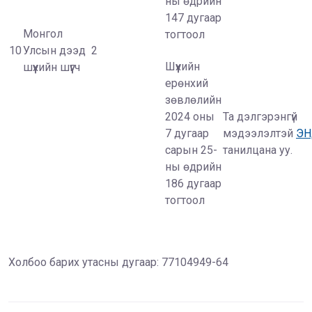
ны өдрийн
147 дугаар
Монгол
тогтоол
10
Улсын дээд
2
Шүүхийн
шүүхийн шүүгч
ерөнхий
зөвлөлийн
2024 оны
Та дэлгэрэнгүй
7 дугаар
мэдээлэлтэй
Э
сарын 25-
танилцана уу.
ны өдрийн
186 дугаар
тогтоол
Холбоо барих утасны дугаар: 77104949-64