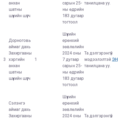
анхан
сарын 25-
танилцана уу.
шатны
ны өдрийн
шүүхийн шүүгч
183 дугаар
тогтоол
Шүүхийн
Дорноговь
ерөнхий
аймаг дахь
зөвлөлийн
Захиргааны
2024 оны
Та дэлгэрэнгүй
3
хэргийн
1
7 дугаар
мэдээлэлтэй
Э
анхан
сарын 25-
танилцана уу.
шатны
ны өдрийн
шүүхийн шүүгч
183 дугаар
тогтоол
Шүүхийн
Сэлэнгэ
ерөнхий
аймаг дахь
зөвлөлийн
Захиргааны
2024 оны
Та дэлгэрэнгүй