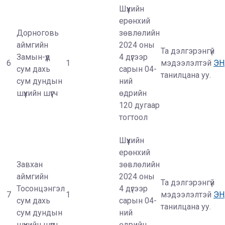
Шүүхийн
ерөнхий
Дорноговь
зөвлөлийн
аймгийн
2024 оны
Та дэлгэрэнгүй
Замын-үүд
4 дүгээр
6
1
мэдээлэлтэй
Э
сум дахь
сарын 04-
танилцана уу.
сум дундын
ний
шүүхийн шүүгч
өдрийн
120 дугаар
тогтоол
Шүүхийн
ерөнхий
Завхан
зөвлөлийн
аймгийн
2024 оны
Та дэлгэрэнгүй
Тосонцэнгэл
4 дүгээр
7
1
мэдээлэлтэй
Э
сум дахь
сарын 04-
танилцана уу.
сум дундын
ний
шүүхийн шүүгч
өдрийн