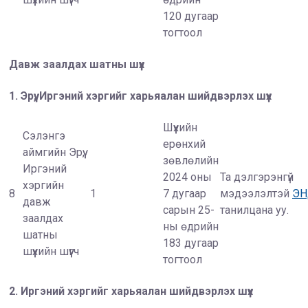
120 дугаар
тогтоол
Давж заалдах шатны шүүх
1.
Эрүү, Иргэний хэргийг харьяалан шийдвэрлэх шүүх
Шүүхийн
Сэлэнгэ
ерөнхий
аймгийн Эрүү,
зөвлөлийн
Иргэний
2024 оны
Та дэлгэрэнгүй
хэргийн
8
1
7 дугаар
мэдээлэлтэй
Э
давж
сарын 25-
танилцана уу.
заалдах
ны өдрийн
шатны
183 дугаар
шүүхийн шүүгч
тогтоол
2.
Иргэний хэргийг харьяалан шийдвэрлэх шүүх