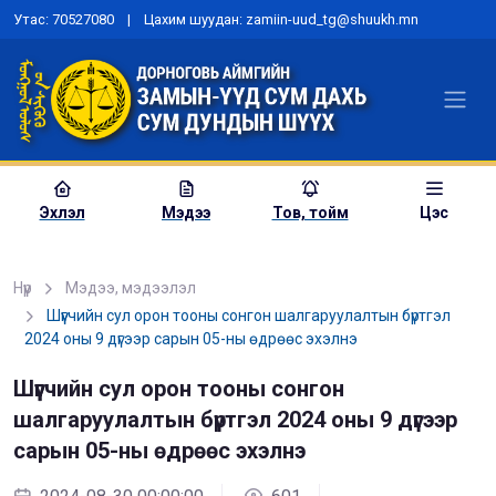
Утас: 70527080 | Цахим шуудан: zamiin-uud_tg@shuukh.mn
Эхлэл
Мэдээ
Тов, тойм
Цэс
Нүүр
Мэдээ, мэдээлэл
Шүүгчийн сул орон тооны сонгон шалгаруулалтын бүртгэл
2024 оны 9 дүгээр сарын 05-ны өдрөөс эхэлнэ
“Шүүх эрх мэдлийн хөгжлийн
бодлого”-ын төсөлд санал
Шүүгчийн сул орон тооны сонгон
авах хэлэлцүүлэг зохион
байгууллаа
шалгаруулалтын бүртгэл 2024 оны 9 дүгээр
сарын 05-ны өдрөөс эхэлнэ
2023-06-15 00:00:00
979