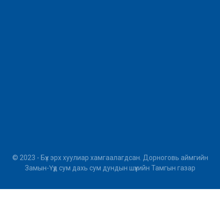
© 2023 - Бүх эрх хуулиар хамгаалагдсан. Дорноговь аймгийн
Замын-Үүд сум дахь сум дундын шүүхийн Тамгын газар