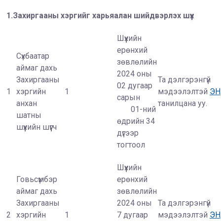
1.Захиргааны хэргийг харьяалан шийдвэрлэх шүүх
Шүүхийн
ерөнхий
Сүхбаатар
зөвлөлийн
аймаг дахь
2024 оны
Захиргааны
Та дэлгэрэнгүй
02 дугаар
1
хэргийн
1
мэдээлэлтэй
Э
сарын
анхан
танилцана уу.
01-ний
шатны
өдрийн 34
шүүхийн шүүгч
дүгээр
тогтоол
Шүүхийн
Говьсүмбэр
ерөнхий
аймаг дахь
зөвлөлийн
Захиргааны
2024 оны
Та дэлгэрэнгүй
2
хэргийн
1
7 дугаар
мэдээлэлтэй
Э