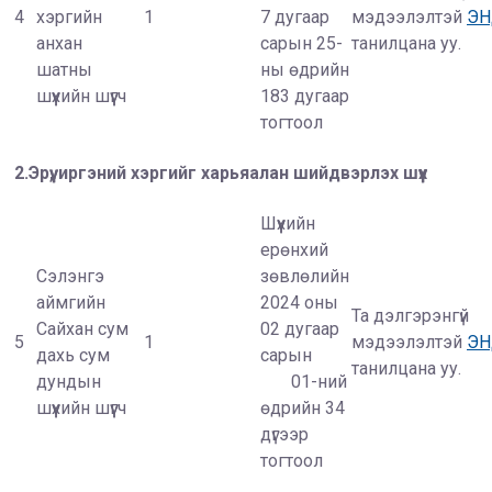
4
хэргийн
1
7 дугаар
мэдээлэлтэй
Э
анхан
сарын 25-
танилцана уу.
шатны
ны өдрийн
шүүхийн шүүгч
183 дугаар
тогтоол
2.Эрүү, иргэний хэргийг харьяалан шийдвэрлэх шүүх
Шүүхийн
ерөнхий
Сэлэнгэ
зөвлөлийн
аймгийн
2024 оны
Та дэлгэрэнгүй
Сайхан сум
02 дугаар
5
1
мэдээлэлтэй
Э
дахь сум
сарын
танилцана уу.
дундын
01-ний
шүүхийн шүүгч
өдрийн 34
дүгээр
тогтоол