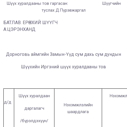
Шүүх хуралдааны тов гаргасан: Шүүгчийн
туслах Д.Пүрэвжаргал
БАТЛАВ. ЕРӨНХИЙ ШҮҮГЧ
А.ЦЭРЭНХАНД
Дорноговь аймгийн Замын-Үүд сум дахь сум дундын
Шүүхийн Иргэний шүүх хуралдааны тов
Шүүх хуралдаан
Нэхэмжл
д/д
Нэхэмжлэлийн
даргалагч
шаардлага
/бүрэлдэхүүн/