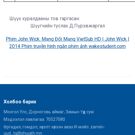
Шүүх хуралдааны тов гаргасан:
Шүүгчийн туслах Д.Пүрэвжаргал
Phim John Wick: Mạng Đổi Mạng VietSub HD | John Wick |
2014 Phim truyền hình ngắn phim ảnh wakestudent.com
Холбоо барих
Монгол Улс, Дорноговь аймаг, Замын-Үүд сум
Мэдээлэл лавлагаа: 70527080
Өргөдөл, гомдол, хүсэлт хүлээн авах И-мэйл: zamiin-
uud_tg@shuukh.mn