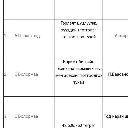
Гэрлэлт цуцлуулж,
хүүхдийн тэтгэлэг
1.
А.Цэрэнханд
Г.Азжар
тогтоолгох тухай
Баримт бичгийн
жинхэнэ эзэмшигч нь
2
Э.Болормаа
П.Баасан
мөн эсэхийг тогтоолгох
тухай
3
Э.Болормаа
Тод наран 
42,536,750 төгрөг