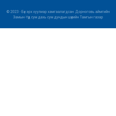
© 2023 - Бүх эрх хуулиар хамгаалагдсан. Дорноговь аймгийн
Замын-Үүд сум дахь сум дундын шүүхийн Тамгын газар