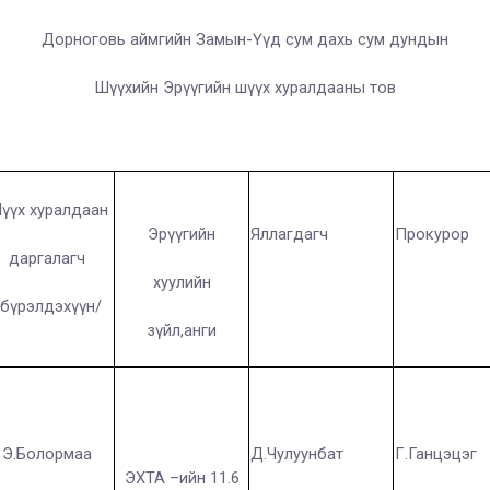
Дорноговь аймгийн Замын-Үүд сум дахь сум дундын
Шүүхийн Эрүүгийн шүүх хуралдааны тов
үүх хуралдаан
Эрүүгийн
Яллагдагч
Прокурор
даргалагч
хуулийн
/бүрэлдэхүүн/
зүйл,анги
Э.Болормаа
Д.Чулуунбат
Г.Ганцэцэг
ЭХТА –ийн 11.6