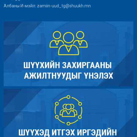
Албаны И-мэйл: zamiin-uud_tg@shuukh.mn