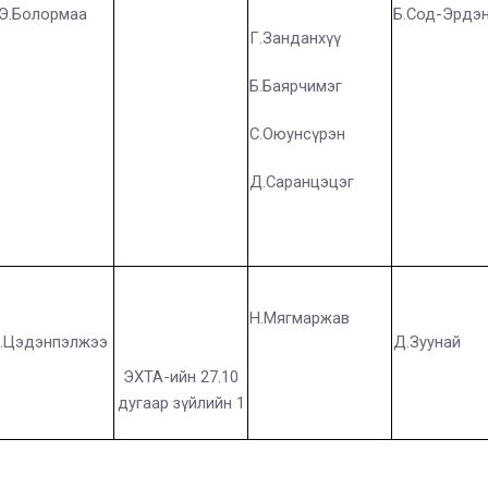
Э.Болормаа
Б.Сод-Эрдэ
Г.Занданхүү
Б.Баярчимэг
С.Оюунсүрэн
Д.Саранцэцэг
Н.Мягмаржав
.Цэдэнпэлжээ
Д.Зуунай
ЭХТА-ийн 27.10
дугаар зүйлийн 1