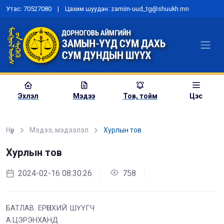
Утас: 70527080 | Цахим шуудан: zamiin-uud_tg@shuukh.mn
Эхлэл
Мэдээ
Тов, тойм
Цэс
Нүүр
Мэдээ, мэдээлэл
Хурлын тов
Хурлын тов
2024-02-16 08:30:26
758
БАТЛАВ. ЕРӨНХИЙ ШҮҮГЧ
А.ЦЭРЭНХАНД