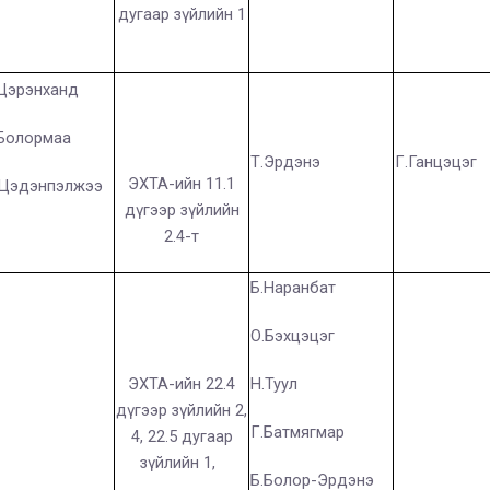
дугаар зүйлийн 1
Цэрэнханд
Болормаа
Т.Эрдэнэ
Г.Ганцэцэг
ЭХТА-ийн 11.1
.Цэдэнпэлжээ
дүгээр зүйлийн
2.4-т
Б.Наранбат
О.Бэхцэцэг
ЭХТА-ийн 22.4
Н.Туул
дүгээр зүйлийн 2,
Г.Батмягмар
4, 22.5 дугаар
зүйлийн 1,
Б.Болор-Эрдэнэ