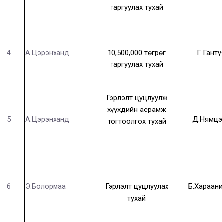
гаргуулах тухай
4
А.Цэрэнханд
10,500,000 төгрөг
Г.Ганту
гаргуулах тухай
Гэрлэлт цуцлуулж
хүүхдийн асрамж
5
А.Цэрэнханд
Д.Нямцэ
тогтоолгох тухай
6
Э.Болормаа
Гэрлэлт цуцлуулах
Б.Хараан
тухай