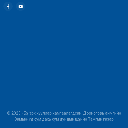
© 2023 - Бүх эрх хуулиар хамгаалагдсан. Дорноговь аймгийн
Замын-Үүд сум дахь сум дундын шүүхийн Тамгын газар