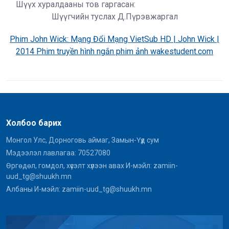
Шүүх хуралдааны тов гаргасан:
Шүүгчийн туслах Д.Пүрэвжаргал
Phim John Wick: Mạng Đổi Mạng VietSub HD | John Wick |
2014 Phim truyền hình ngắn phim ảnh wakestudent.com
Холбоо барих
Монгол Улс, Дорноговь аймаг, Замын-Үүд сум
Мэдээлэл лавлагаа: 70527080
Өргөдөл, гомдол, хүсэлт хүлээн авах И-мэйл: zamiin-
uud_tg@shuukh.mn
Албаны И-мэйл: zamiin-uud_tg@shuukh.mn