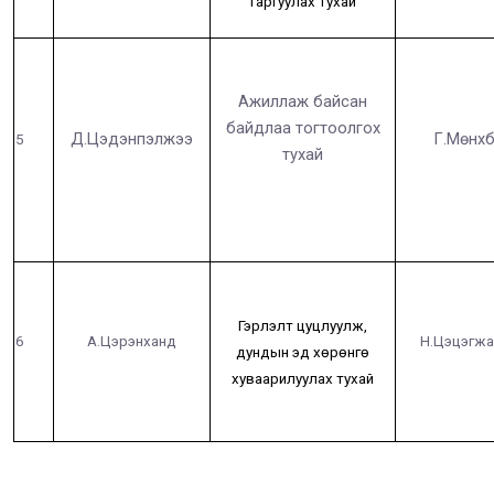
гаргуулах тухай
Ажиллаж байсан
байдлаа тогтоолгох
Д.Цэдэнпэлжээ
Г.Мөнхб
5
тухай
Гэрлэлт цуцлуулж,
6
А.Цэрэнханд
Н.Цэцэгжа
дундын эд хөрөнгө
хуваарилуулах тухай