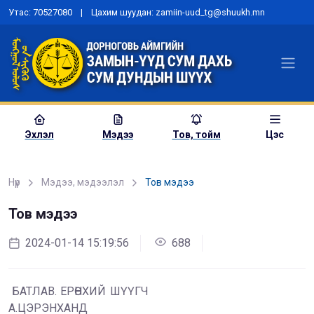
Утас: 70527080 | Цахим шуудан: zamiin-uud_tg@shuukh.mn
Эхлэл
Мэдээ
Тов, тойм
Цэс
Нүүр
Мэдээ, мэдээлэл
Тов мэдээ
Тов мэдээ
2024-01-14 15:19:56
688
БАТЛАВ. ЕРӨНХИЙ ШҮҮГЧ
А.ЦЭРЭНХАНД