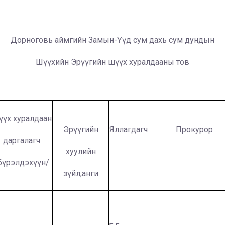
Дорноговь аймгийн Замын-Үүд сум дахь сум дундын
Шүүхийн Эрүүгийн шүүх хуралдааны тов
үүх хуралдаан
Эрүүгийн
Яллагдагч
Прокурор
даргалагч
хуулийн
бүрэлдэхүүн/
зүйл,анги