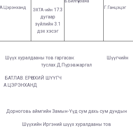
Б.Билгүүнзаяа
А.Цэрэнханд
Г.Ганцэцэг
17.3
ЭХТА-ийн
дугаар
зүйлийн 3.1
дэх хэсэг
Шүүх хуралдааны тов гаргасан: Шүүгчийн
туслах Д.Пүрэвжаргал
БАТЛАВ. ЕРӨНХИЙ ШҮҮГЧ
А.ЦЭРЭНХАНД
Дорноговь аймгийн Замын-Үүд сум дахь сум дундын
Шүүхийн Иргэний шүүх хуралдааны тов