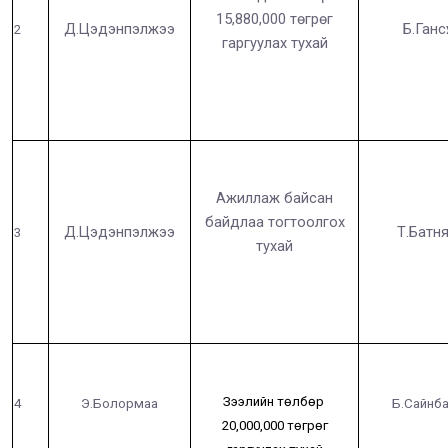
15,880,000 төгрөг
Д.Цэдэнпэлжээ
Б.Гансү
2
гаргуулах тухай
Ажиллаж байсан
байдлаа тогтоолгох
Д.Цэдэнпэлжээ
Т.Батн
3
тухай
Зээлийн төлбөр
4
Э.Болормаа
Б.Сайнб
20,000,000 төгрөг