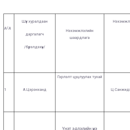
Шүүх хуралдаан
Нэхэмжл
д/д
Нэхэмжлэлийн
даргалагч
шаардлага
/бүрэлдэхүүн/
Гэрлэлт цуцлуулах тухай
1
А.Цэрэнханд
Ц.Санжид
Үнэт эдлэлийн үнэ