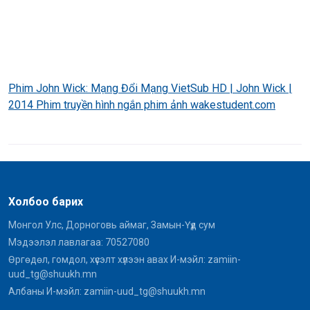
Phim John Wick: Mạng Đổi Mạng VietSub HD | John Wick |
2014 Phim truyền hình ngắn phim ảnh wakestudent.com
Холбоо барих
Монгол Улс, Дорноговь аймаг, Замын-Үүд сум
Мэдээлэл лавлагаа: 70527080
Өргөдөл, гомдол, хүсэлт хүлээн авах И-мэйл: zamiin-
uud_tg@shuukh.mn
Албаны И-мэйл: zamiin-uud_tg@shuukh.mn