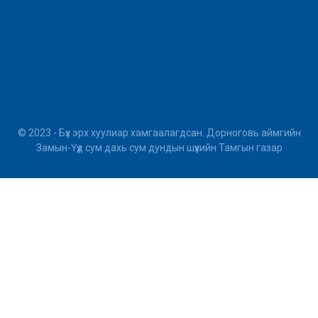
© 2023 - Бүх эрх хуулиар хамгаалагдсан. Дорноговь аймгийн
Замын-Үүд сум дахь сум дундын шүүхийн Тамгын газар