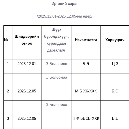
Иргэний хэрэг
/2025.1
2
.
01
-2025.1
2
.
05
-ны өдөр/
Шүүх
Шийдвэрийн
бүрэлдэхүүн,
№
Нэхэмжлэгч
Хариуцагч
огноо
хуралдаан
даргалагч
1
2025.12.01
Э.Болормаа
Б.Э
Ц.З
Э.Болормаа
2
2025.12.05
М Б ХК-ХХК
Б.О
Э.Болормаа
3
2025.12.05
П Ф ББСБ-ХХК
Б.Е