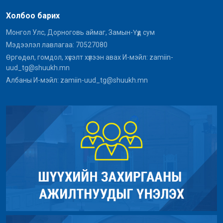
Холбоо барих
Монгол Улс, Дорноговь аймаг, Замын-Үүд сум
Мэдээлэл лавлагаа: 70527080
Өргөдөл, гомдол, хүсэлт хүлээн авах И-мэйл: zamiin-
uud_tg@shuukh.mn
Албаны И-мэйл: zamiin-uud_tg@shuukh.mn