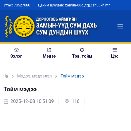
Утас: 70527080 | Цахим шуудан: zamiin-uud_tg@shuukh.mn
Эхлэл
Мэдээ
Тов, тойм
Цэс
Нүүр
Мэдээ, мэдээлэл
Тойм мэдээ
Тойм мэдээ
2025-12-08 10:51:09
116