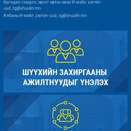
Өргөдөл, гомдол, хүсэлт хүлээн авах И-мэйл: zamiin-
uud_tg@shuukh.mn
Албаны И-мэйл: zamiin-uud_tg@shuukh.mn