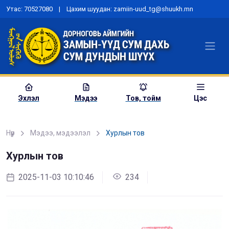
Утас: 70527080 | Цахим шуудан: zamiin-uud_tg@shuukh.mn
Эхлэл
Мэдээ
Тов, тойм
Цэс
Нүүр
Мэдээ, мэдээлэл
Хурлын тов
Хурлын тов
“Шүүх эрх мэдлийн хөгжлийн
бодлого”-ын төсөлд санал авах
2025-11-03 10:10:46
234
хэлэлцүүлэг зохион байгууллаа
2023-06-15 00:00:00
979