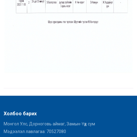
Холбоо барих
Монгол Улс, Дорноговь аймаг, Замын-Үүд сум
Мэдээлэл лавлагаа: 70527080