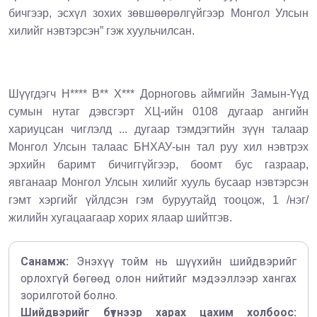
бичгээр, эсхүл зохих зөвшөөрөлгүйгээр Монгол Улсын
хилийг нэвтэрсэн”
гэж хуульчил
сан
.
Шүүгдэгч Н
****
В
**
Х
***
Дорноговь аймгийн Замын-Үүд
сумын нутаг дэвсгэрт ХЦ-ийн 0108 дугаар ангийн
хариуцсан чиглэлд ... дугаар тэмдэгтийн зүүн талаар
Монгол Улсын талаас БНХАУ-ын тал руу
хил нэвтрэх
эрхийн баримт бичиггүйгээр
, боомт бус газраар,
явганаар Монгол Улсын хилийг хууль бусаар нэвтэрсэн
гэмт хэргийг үйлдсэн гэм буруутайд тооцож, 1 /нэг/
жилийн хугацаагаар хорих ялаар шийтгэв.
Санамж:
Энэхүү тойм нь шүүхийн шийдвэрийг
орлохгүй бөгөөд олон нийтийг мэдээллээр хангах
зорилготой болно.
Шийдвэрийг бүтнээр харах цахим холбоос: