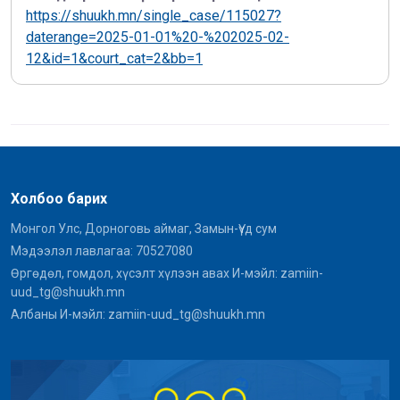
https://shuukh.mn/single_case/115027?
daterange=2025-01-01%20-%202025-02-
12&id=1&court_cat=2&bb=1
Холбоо барих
Монгол Улс, Дорноговь аймаг, Замын-Үүд сум
Мэдээлэл лавлагаа: 70527080
Өргөдөл, гомдол, хүсэлт хүлээн авах И-мэйл: zamiin-
uud_tg@shuukh.mn
Албаны И-мэйл: zamiin-uud_tg@shuukh.mn