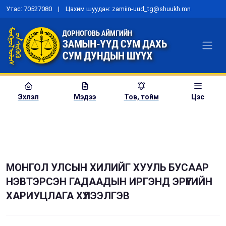
Утас: 70527080 | Цахим шуудан: zamiin-uud_tg@shuukh.mn
Эхлэл
Мэдээ
Тов, тойм
Цэс
МОНГОЛ УЛСЫН ХИЛИЙГ ХУУЛЬ БУСААР
НЭВТЭРСЭН ГАДААДЫН ИРГЭНД ЭРҮҮГИЙН
ХАРИУЦЛАГА ХҮЛЭЭЛГЭВ