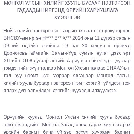
МОНГОЛ УЛСЫН ХИЛИЙГ ХУУЛЬ БУСААР НЭВТЭРСЭН
ГАДААДЫН ИРГЭНД ЭРҮҮГИЙН ХАРИУЦЛАГА
ХҮЛЭЭЛГЭВ
Нийслэлийн п
рокурор
ын газрын хяналтын прокуророос
БНСВУ-ын иргэн Н
****
В
**
Х
***
2024 оны 11
дүгээр
сарын
09-ний өдрийн оройны 19 цаг
20 минутын орчимд
Дорноговь аймгийн Замын-Үүд сумын нутаг дэвсгэрт
ХЦ-ийн 0108 дугаар ангийн хариуцсан чиглэлд ... дугаар
тэмдэгтийн зүүн талаар Монгол Улсын талаас БНХАУ-ын
тал руу боомт бус газраар явганаар Монгол Улсын
хилийг хууль бусаар нэвтэрсэн гэмт хэргийг үйлдсэн гэж
яллах дүгнэлт үйлдэ
н
хэргийг шүүхэд
шилжүүл
жээ.
Эрүүгийн хуульд
Монгол Улсын хилийг хууль бусаар
нэвтрэх гэдгийг “Монгол Улсад орох, гарах хил нэвтрэх
эрхийн баримт бичиггүйгээр,
эсхүл хуурамч баримт